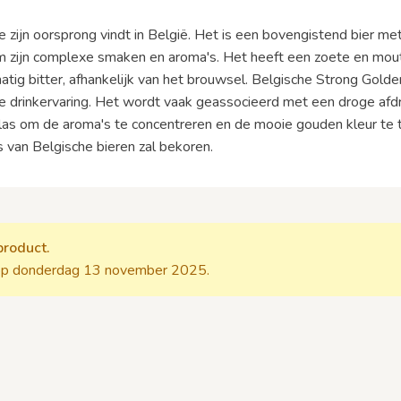
die zijn oorsprong vindt in België. Het is een bovengistend bier 
m zijn complexe smaken en aroma's. Het heeft een zoete en mouti
atig bitter, afhankelijk van het brouwsel. Belgische Strong Gold
 drinkervaring. Het wordt vaak geassocieerd met een droge afdro
as om de aroma's te concentreren en de mooie gouden kleur te to
s van Belgische bieren zal bekoren.
product.
p donderdag 13 november 2025.