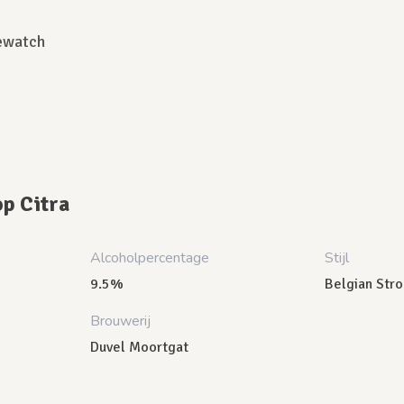
ewatch
op Citra
Alcoholpercentage
Stijl
9.5%
Belgian Str
Brouwerij
Duvel Moortgat