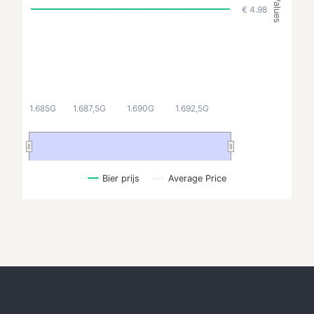
Values
€ 4.98
1.685G
1.687,5G
1.690G
1.692,5G
Bier prijs
Average Price