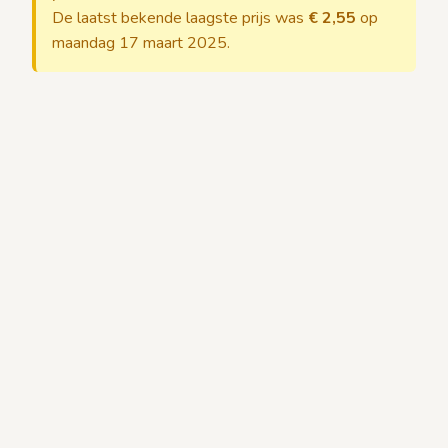
De laatst bekende laagste prijs was
€ 2,55
op
maandag 17 maart 2025.