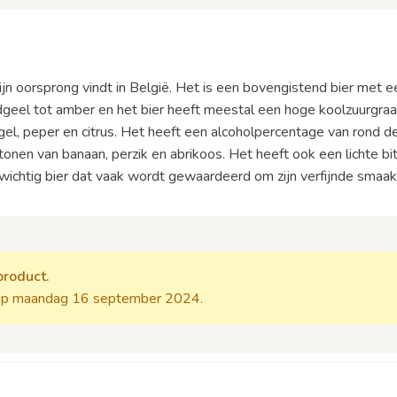
 zijn oorsprong vindt in België. Het is een bovengistend bier met e
geel tot amber en het bier heeft meestal een hoge koolzuurgraad
agel, peper en citrus. Het heeft een alcoholpercentage van rond
 tonen van banaan, perzik en abrikoos. Het heeft ook een lichte bi
wichtig bier dat vaak wordt gewaardeerd om zijn verfijnde smaak
product.
p maandag 16 september 2024.