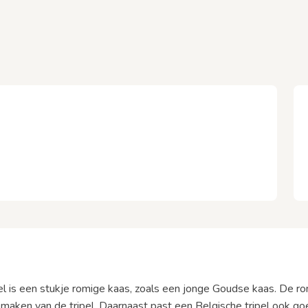
pel is een stukje romige kaas, zoals een jonge Goudse kaas. De r
smaken van de tripel. Daarnaast past een Belgische tripel ook goe