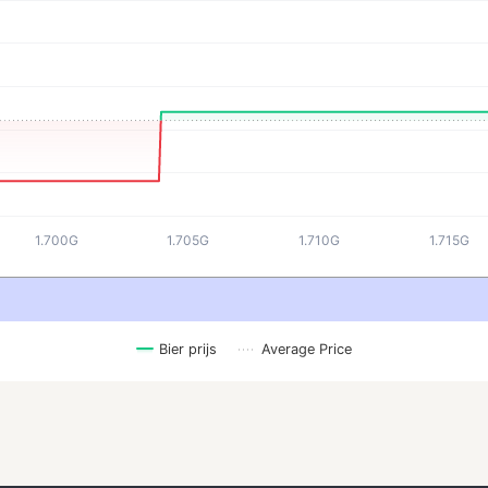
1.700G
1.705G
1.710G
1.715G
Bier prijs
Average Price