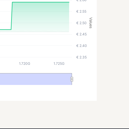
€ 2.55
Values
€ 2.50
€ 2.45
€ 2.40
€ 2.35
1.720G
1.725G