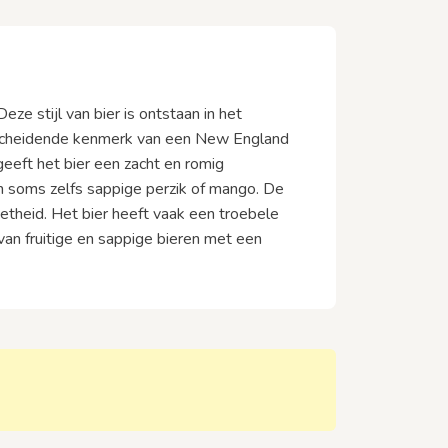
eze stijl van bier is ontstaan in het
rscheidende kenmerk van een New England
geeft het bier een zacht en romig
en soms zelfs sappige perzik of mango. De
oetheid. Het bier heeft vaak een troebele
an fruitige en sappige bieren met een