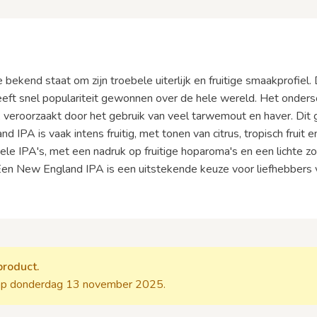
 bekend staat om zijn troebele uiterlijk en fruitige smaakprofiel. D
eeft snel populariteit gewonnen over de hele wereld. Het onde
g, veroorzaakt door het gebruik van veel tarwemout en haver. Dit 
PA is vaak intens fruitig, met tonen van citrus, tropisch fruit 
nele IPA's, met een nadruk op fruitige hoparoma's en een lichte z
 Een New England IPA is een uitstekende keuze voor liefhebbers v
product.
p donderdag 13 november 2025.