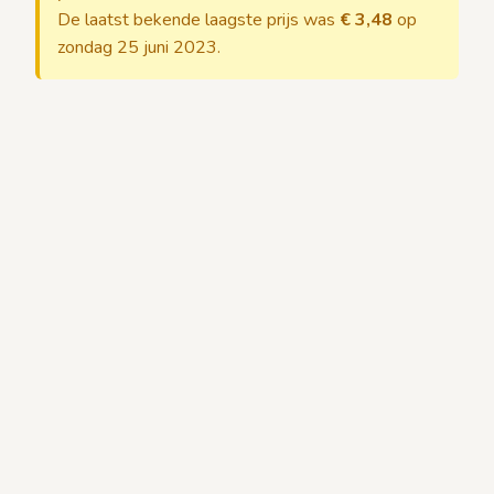
De laatst bekende laagste prijs was
€ 3,48
op
zondag 25 juni 2023.