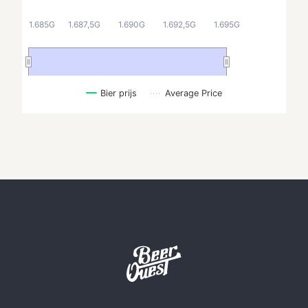
1.685G
1.687,5G
1.690G
1.692,5G
1.695G
Bier prijs
Average Price